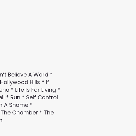
n’t Believe A Word *
ollywood Hills * If
 * Life Is For Living *
ll * Run * Self Control
uch A Shame *
* The Chamber * The
n