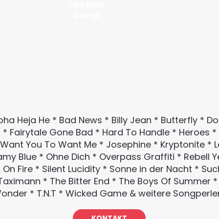
Two Man
Group
oha Heja He * Bad News * Billy Jean * Butterfly * Do
 * Fairytale Gone Bad * Hard To Handle * Heroes * H
 Want You To Want Me * Josephine * Kryptonite * Lena
my Blue * Ohne Dich * Overpass Graffiti * Rebell Ye
On Fire * Silent Lucidity * Sonne in der Nacht * S
 Taximann * The Bitter End * The Boys Of Summer 
Wonder * T.N.T * Wicked Game & weitere Songperle
KONTAKT