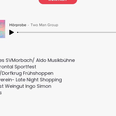
Hörprobe
Two Man Group
mes SVMorbach/ Aldo Musikbühne
rontal Sportfest
h/Dorfkrug Frühshoppen
verein- Late Night Shopping
est Weingut Ingo Simon
s