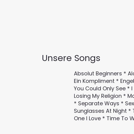
Unsere Songs
Absolut Beginners * Al
Ein Kompliment * Engel
You Could Only See * I
Losing My Religion * Ma
* Separate Ways * Sex 
Sunglasses At Night *
One I Love * Time To 