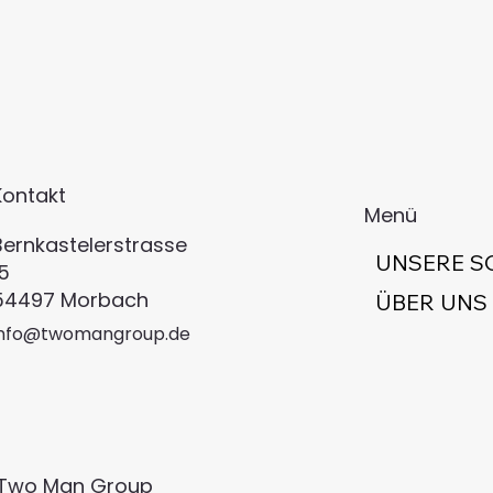
Kontakt
Menü
Bernkastelerstrasse
UNSERE S
15
54497 Morbach​
ÜBER UNS
info@twomangroup.de
 Two Man Group