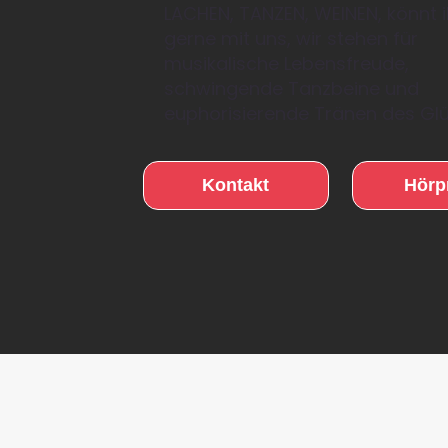
LACHEN, TANZEN, WEINEN, könnt i
gerne mit uns, wir stehen für
musikalische Lebensfreude,
schwingende Tanzbeine und
euphorisierende Tränen des Glü
Kontakt
Hörp