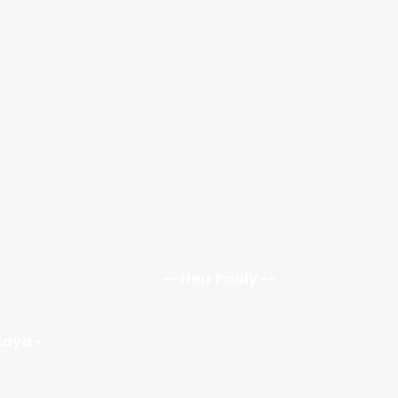
-- Herr Pauly --
Maya -